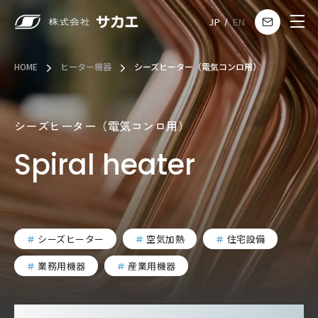
JP
EN
HOME
ヒーター機器
シーズヒーター（電気コンロ用）
シーズヒーター（電気コンロ用）
Spiral heater
シーズヒーター
空気加熱
住宅設備
業務用機器
産業用機器