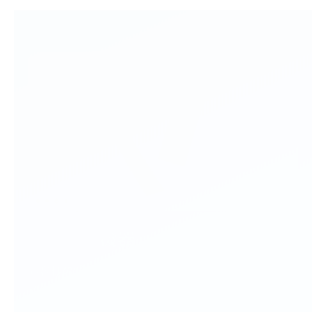
ヒーター機器
お客様のご要望に合わせて、
ヒータ単品からアッセ
ンブリー・
完成品までオーダーメイドで設計・製造
致します。
生活の様々な場面で人々の暮らしと温か
さを支えています。