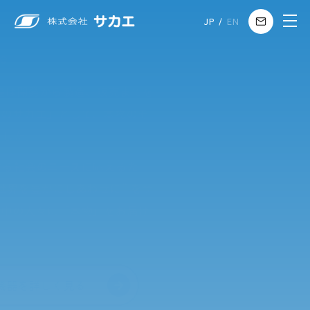
JP
EN
Message
952年の創業以来、私達は開発から製造、販売までを
貫して手掛け、
「品質のサカエ」として、本物のモ
づくりを追求してきました。
達はこれからも変化する社会のニーズに応えるた
、常に挑戦を続け、
“世界を豊かにしあわせに” をサ
エの使命として、
世界中の人々に「本物」をお届け
て参ります。
ヒーター機器を詳しく見る